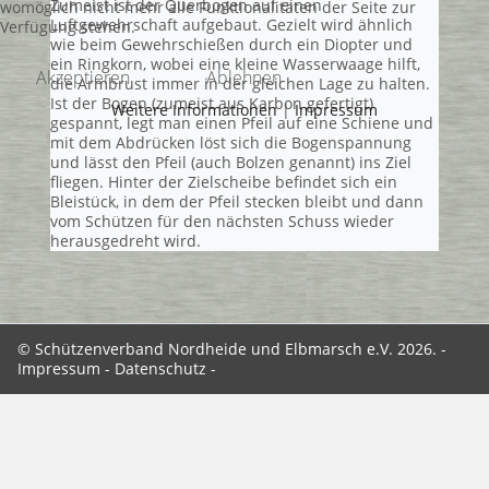
Zumeist ist der Querbogen auf einen
womöglich nicht mehr alle Funktionalitäten der Seite zur
Luftgewehrschaft aufgebaut. Gezielt wird ähnlich
Verfügung stehen.
wie beim Gewehrschießen durch ein Diopter und
ein Ringkorn, wobei eine kleine Wasserwaage hilft,
Akzeptieren
Ablehnen
die Armbrust immer in der gleichen Lage zu halten.
Ist der Bogen (zumeist aus Karbon gefertigt)
Weitere Informationen
|
Impressum
gespannt, legt man einen Pfeil auf eine Schiene und
mit dem Abdrücken löst sich die Bogenspannung
und lässt den Pfeil (auch Bolzen genannt) ins Ziel
fliegen. Hinter der Zielscheibe befindet sich ein
Bleistück, in dem der Pfeil stecken bleibt und dann
vom Schützen für den nächsten Schuss wieder
herausgedreht wird.
© Schützenverband Nordheide und Elbmarsch e.V. 2026. -
Impressum
-
Datenschutz
-