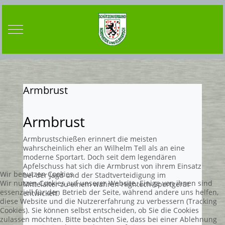
Mobile Menu Toggle
Armbrust
Armbrust
Armbrustschießen erinnert die meisten
wahrscheinlich eher an Wilhelm Tell als an eine
moderne Sportart. Doch seit dem legendären
Apfelschuss hat sich die Armbrust von ihrem Einsatz
Wir benutzen Cookies
bei der Jagd und der Stadtverteidigung im
Wir nutzen Cookies auf unserer Website. Einige von ihnen sind
Mittelalter zu einem wahren Hightech-Sportgerät
essenziell für den Betrieb der Seite, während andere uns helfen,
entwickelt.
diese Website und die Nutzererfahrung zu verbessern (Tracking
Cookies). Sie können selbst entscheiden, ob Sie die Cookies
zulassen möchten. Bitte beachten Sie, dass bei einer Ablehnung